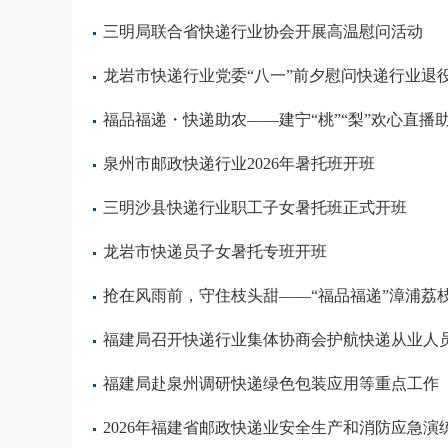
三明局联合省快递行业协会开展高温慰问活动
龙岩市快递行业党委“八一”前夕慰问快递行业退
福品福递・快递助农——建宁“桃”“梨”欢心直播
泉州市邮政快递行业2026年暑托班开班
三明沙县快递行业职工子女暑托班正式开班
龙岩市快递员子女暑托专班开班
抢在风雨前，守住枝头甜——“福品福递”漳浦荔
福建局召开快递行业集体协商会护航快递从业人
福建局赴泉州调研快递绿色包装应用等重点工作
2026年福建省邮政快递业安全生产和消防应急演