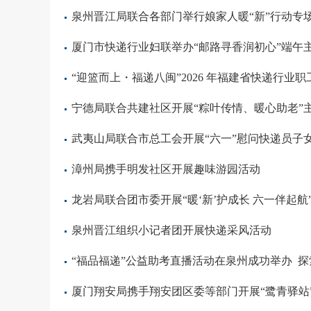
泉州晋江局联合各部门举行娘家人暖“新”行动专
厦门市快递行业妇联举办“邮路寻香润初心”端午
“迎篮而上・福递八闽”2026 年福建省快递行业
宁德局联合共建社区开展“粽叶传情、暖心助老”
武夷山局联合市总工会开展“六一”慰问快递员子
漳州局携手明发社区开展趣味游园活动
龙岩局联合团市委开展“暖‘新’护成长 六一伴起航
泉州晋江组织小记者团开展快递采风活动
“福品福递”公益助考直播活动在泉州成功举办 探
厦门翔安局携手翔安团区委等部门开展“鹭青驿站