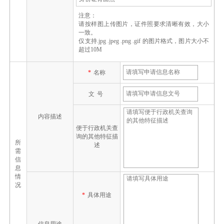
注意：
请按样图上传图片，证件照要求清晰有效，大小
一致。
仅支持.jpg .jpeg .png .gif 的图片格式，图片大小不
超过10M
*
名称
文号
内容描述
便于行政机关查
询的其他特征描
所
述
需
信
息
情
况
*
具体用途
信息用途