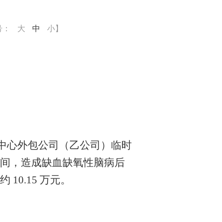
号：
大
中
小
】
拨中心外包公司（乙公司）临时
间，造成缺血缺氧性脑病后
0.15 万元。