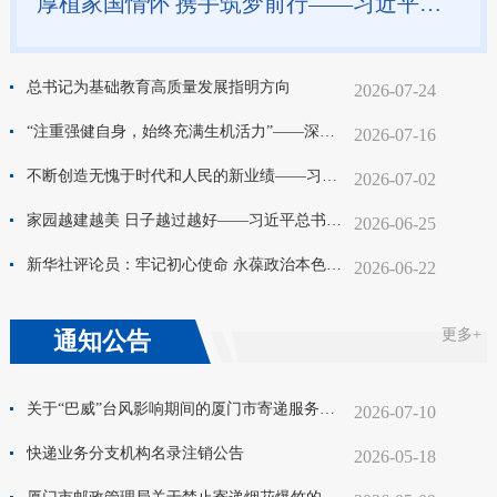
厚植家国情怀 携手筑梦前行——习近平总书记对侨务工作重要指示激励海内外中华儿女为强国建设、民族复兴伟业团结奋斗
总书记为基础教育高质量发展指明方向
2026-07-24
“注重强健自身，始终充满生机活力”——深入学习贯彻习近平总书记在庆祝中国共产党成立105周年大会上重要讲话系列述评之十一
2026-07-16
不断创造无愧于时代和人民的新业绩——习近平总书记在庆祝中国共产党成立105周年大会上的重要讲话鼓舞全党全军全国各族人民坚定信心接续奋斗
2026-07-02
家园越建越美 日子越过越好——习近平总书记在山东德州考察时的重要讲话激励广大干部群众真抓实干向未来
2026-06-25
新华社评论员：牢记初心使命 永葆政治本色——四论学习贯彻习近平党建思想
2026-06-22
更多+
通知公告
关于“巴威”台风影响期间的厦门市寄递服务消费提示
2026-07-10
快递业务分支机构名录注销公告
2026-05-18