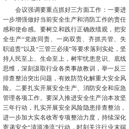
会议强调要
重点抓好三方面工作：一要
进
一步增强做好当前安全生产和消防工作的责任
感和使命感
。要
树立和践行正确政绩观，把安
全生产
“党政同责、一岗双责、齐抓共管、失
职追责”以及“三管三必须”等要求落到实处，坚
持人民至上、生命至上，树牢忧患意识、底线
思维，深刻汲取行业各类事故教训，举一反三
排查整治突出问题，有效防范化解重大安全风
险。
二要
扎实开展
安全
生产、消防安全
和应急
管理各项工作
。要
深入推进安全生产治本攻坚
三年行动
，扎实开展
安全风险隐患排查整治
，
进一步加大实名收寄专项整治力度，持续深化
寄递安全
“清源净流”行动，
时刻关注行业末端